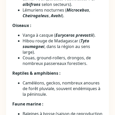
albifrons
selon secteurs).
Lémuriens nocturnes (
Microcebus
,
Cheirogaleus
,
Avahi
).
Oiseaux :
Vanga à casque (
Euryceros prevostii
).
Hibou rouge de Madagascar (
Tyto
soumagnei
, dans la région au sens
large).
Couas, ground‑rollers, drongos, de
nombreux passereaux forestiers.
Reptiles & amphibiens :
Caméléons, geckos, nombreux anoures
de forêt pluviale, souvent endémiques à
la péninsule.
Faune marine :
Baleines à bosse (saison de reproduction