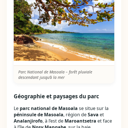
Parc National de Masoala – forêt pluviale
descendant jusqu’à la mer
Géographie et paysages du parc
Le
parc national de Masoala
se situe sur la
péninsule de Masoala
, région de
Sava
et
Analanjirofo
, à l’est de
Maroantsetra
et face
à l’île de
Nosy Mangabe
, sur la baie