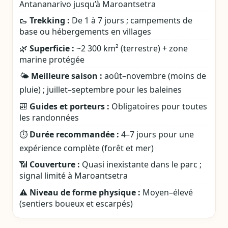
Antananarivo jusqu’à Maroantsetra
🥾
Trekking :
De 1 à 7 jours ; campements de
base ou hébergements en villages
🌿
Superficie :
~2 300 km² (terrestre) + zone
marine protégée
🌤️
Meilleure saison :
août–novembre (moins de
pluie) ; juillet–septembre pour les baleines
🎒
Guides et porteurs :
Obligatoires pour toutes
les randonnées
⏱️
Durée recommandée :
4–7 jours pour une
expérience complète (forêt et mer)
📶
Couverture :
Quasi inexistante dans le parc ;
signal limité à Maroantsetra
⚠️
Niveau de forme physique :
Moyen–élevé
(sentiers boueux et escarpés)