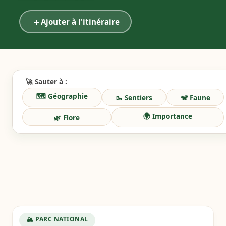
＋
Ajouter à l'itinéraire
🚀 Sauter à :
🗺️ Géographie
🥾 Sentiers
🐒 Faune
🌍 Importance
🌿 Flore
🏔️ PARC NATIONAL